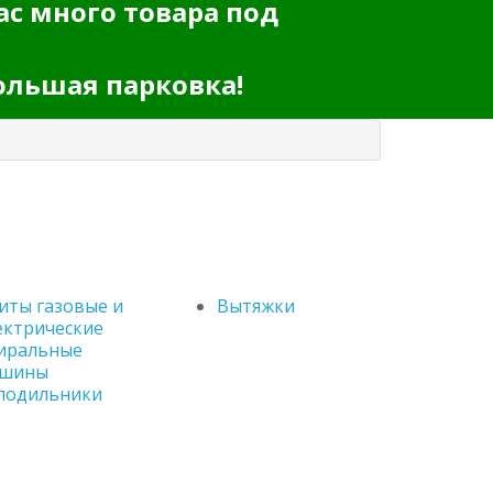
ас много товара под
ольшая парковка!
иты газовые и
Вытяжки
ектрические
иральные
шины
лодильники