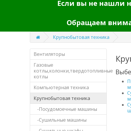
Если вы не нашли н
Обращаем вниман
Крупнобытовая техника
Вентиляторы
Кру
Газовые
котлы,колонки,твердотопливные
Выбе
котлы
П
м
Компьютерная техника
С
Крупнобытовая техника
м
С
-Посудомоечные машины
ш
-Сушильные машины
-Сушильные шкафы