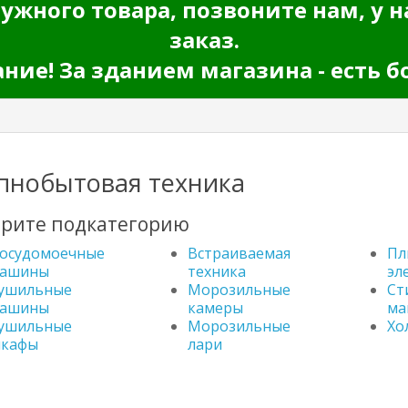
ужного товара, позвоните нам, у н
заказ.
ие! За зданием магазина - есть б
пнобытовая техника
рите подкатегорию
осудомоечные
Встраиваемая
Пл
ашины
техника
эл
ушильные
Морозильные
Ст
ашины
камеры
ма
ушильные
Морозильные
Хо
кафы
лари