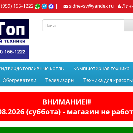
 (959) 155-1222
|
sidnevsv@yandex.ru
Лич
ки,твердотопливные котлы
Компьютерная техника
Обогреватели
Телевизоры
Техника для красоты
ВНИМАНИЕ!!!
08.2026 (суббота) - магазин не рабо