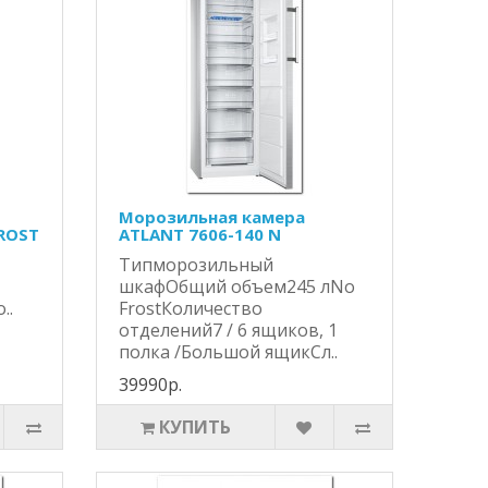
Морозильная камера
FROST
ATLANT 7606-140 N
Типморозильный
шкафОбщий объем245 лNo
..
FrostКоличество
отделений7 / 6 ящиков, 1
полка /Большой ящикСл..
39990р.
КУПИТЬ