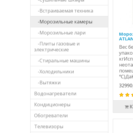
-Встраиваемая техника
-Морозильные камеры
-Морозильные лари
Мороз
ATLAN
-Плиты газовые и
Вес б
электрические
упако
кгИсп
-Стиральные машины
неот
помещ
-Холодильники
℃)ДаК
-Вытяжки
32990
Водонагреватели
Кондиционеры
Обогреватели
Телевизоры