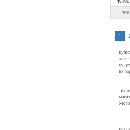
49990
1
купи
даже 
суще
выбор
техн
мага
Мороз
разли