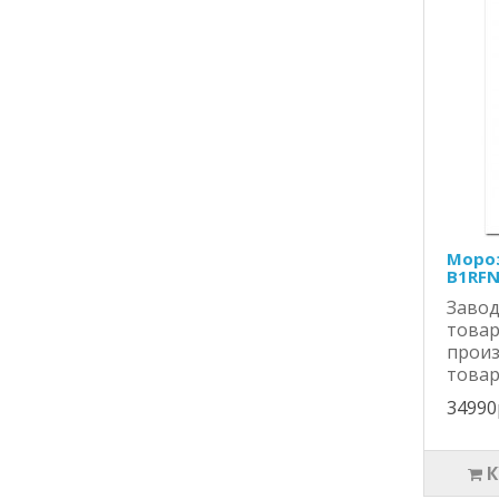
Мороз
B1RFN
Завод
това
прои
товар
34990