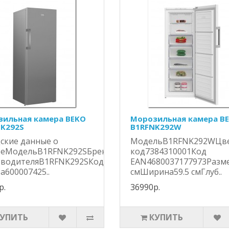
ильная камера BEKO
Морозильная камера B
K292S
B1RFNK292W
ские данные о
МодельB1RFNK292WЦв
реМодельB1RFNK292SБрендBekoАртикул
код7384310001Код
зводителяB1RFNK292SКод
EAN4680037177973Разм
а600007425..
смШирина59.5 смГлуб..
р.
36990р.
КУПИТЬ
КУПИТЬ