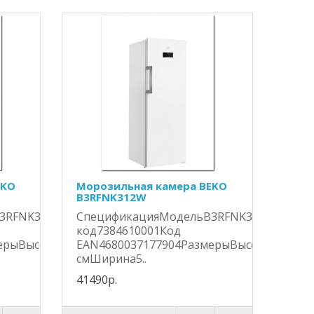
EKO
Морозильная камера BEKO
B3RFNK312W
3RFNK312SЦветСеребристыйSAP
СпецификацияМодельB3RFNK312WЦветБ
код7384610001Код
ерыВысота185
EAN4680037177904РазмерыВысота185
смШирина5..
41490р.