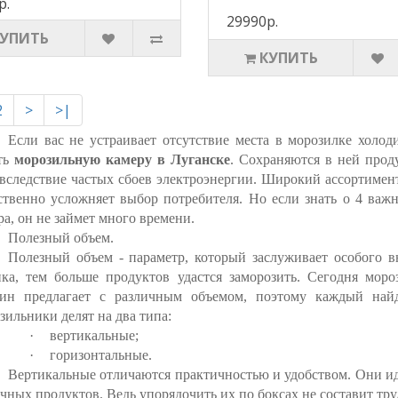
р.
29990р.
КУПИТЬ
КУПИТЬ
2
>
>|
Если вас не устраивает отсутствие места в морозилке холод
ть
морозильную камеру в Луганске
. Сохраняются в ней прод
вследствие частых сбоев электроэнергии. Широкий ассортимен
ственно усложняет выбор потребителя. Но если знать о 4 важ
а, он не займет много времени.
Полезный объем.
Полезный объем - параметр, который заслуживает особого 
ика, тем больше продуктов удастся заморозить. Сегодня мор
зин предлагает с различным объемом, поэтому каждый най
ильники делят на два типа:
·
вертикальные;
·
горизонтальные.
Вертикальные отличаются практичностью и удобством. Они и
чных продуктов. Ведь упорядочить их по боксах не составит тру