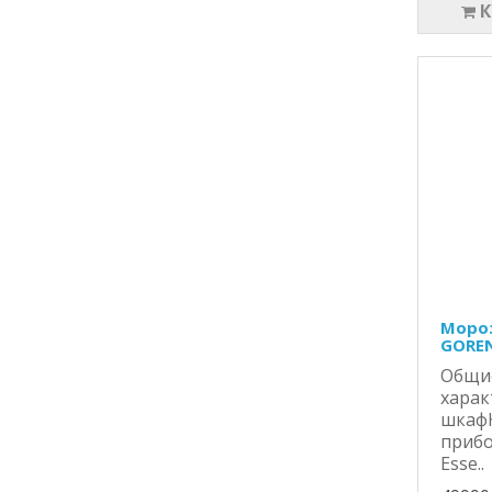
Мороз
GOREN
Общи
хара
шкаф
приб
Esse..