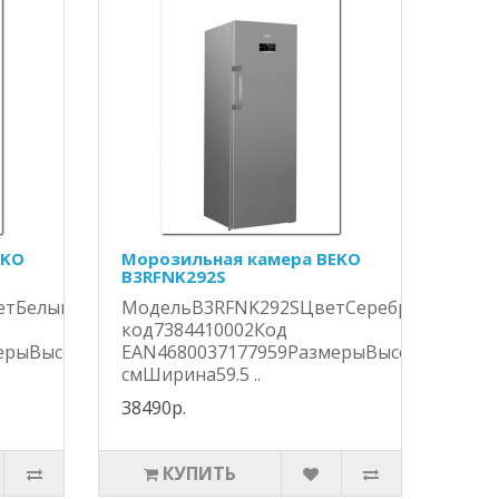
EKO
Морозильная камера BEKO
B3RFNK292S
етБелыйSAP
МодельB3RFNK292SЦветСеребристыйSAP
код7384410002Код
ерыВысота171.4
EAN4680037177959РазмерыВысота171.4
смШирина59.5 ..
38490р.
КУПИТЬ