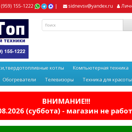
 (959) 155-1222
|
sidnevsv@yandex.ru
Лич
ки,твердотопливные котлы
Компьютерная техника
Обогреватели
Телевизоры
Техника для красоты
ВНИМАНИЕ!!!
08.2026 (суббота) - магазин не рабо