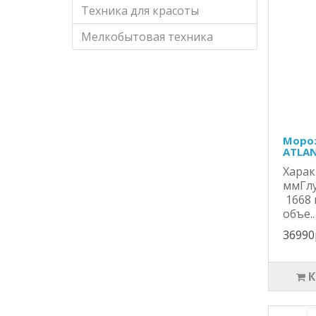
Техника для красоты
Мелкобытовая техника
Мороз
ATLAN
Хара
ммГлу
1668 
объе..
36990