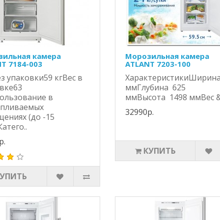
ильная камера
Морозильная камера
T 7184-003
ATLANT 7203-100
ез упаковки59 кгВес в
ХарактеристикиШирина
вке63
ммГлубина 625
ользование в
ммВысота 1498 ммВес &
апливаемых
32990р.
ениях (до -15
атего..
р.
КУПИТЬ
КУПИТЬ