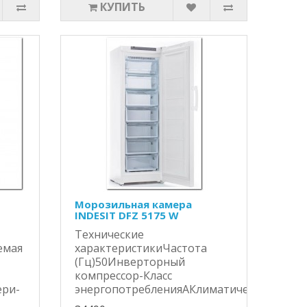
КУПИТЬ
Морозильная камера
INDESIT DFZ 5175 W
Технические
емая
характеристикиЧастота
(Гц)50Инверторный
компрессор-Класс
ери-
энергопотребленияAКлиматический..