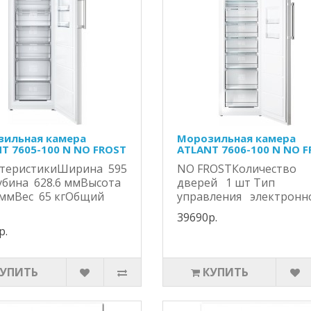
ильная камера
Морозильная камера
T 7605-100 N NO FROST
ATLANT 7606-100 N NO 
ктеристикиШирина 595
NO FROSTКоличество
бина 628.6 ммВысота
дверей 1 шт Тип
ммВес 65 кгОбщий
управления электронно
39690р.
р.
КУПИТЬ
КУПИТЬ