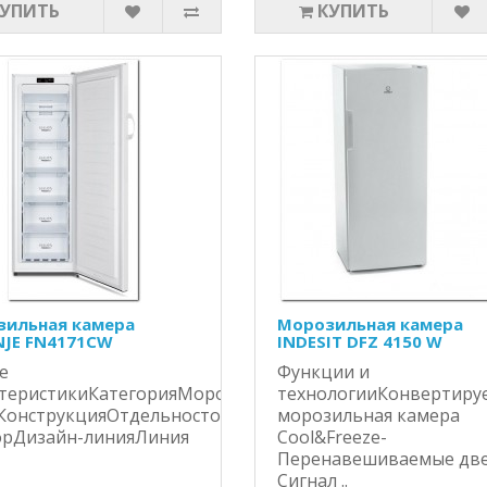
КУПИТЬ
КУПИТЬ
ильная камера
Морозильная камера
JE FN4171CW
INDESIT DFZ 4150 W
е
Функции и
ктеристикиКатегорияМорозильный
технологииКонвертиру
КонструкцияОтдельностоящий
морозильная камера
орДизайн-линияЛиния
Cool&Freeze-
Перенавешиваемые дв
Сигнал ..