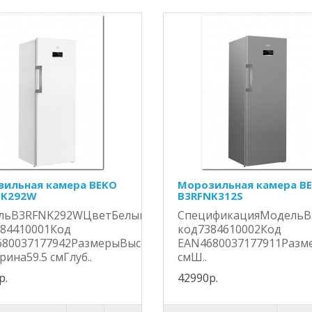
ильная камера BEKO
Морозильная камера B
NK292W
B3RFNK312S
льB3RFNK292WЦветБелыйSAP
СпецификацияМодельB
84410001Код
код7384610002Код
80037177942РазмерыВысота171.4
EAN4680037177911Разм
ина59.5 смГлуб..
смШ..
р.
42990р.