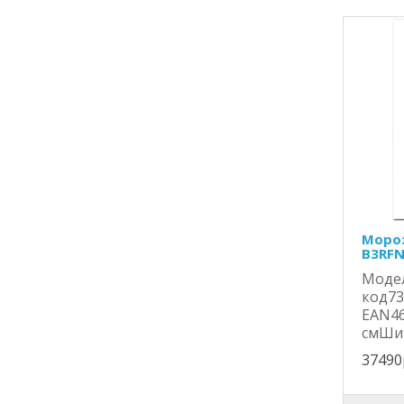
Мороз
B3RF
Моде
код73
EAN46
смШир
37490