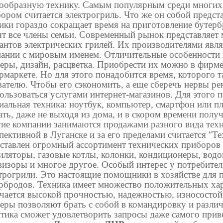
ообразную технику. Самым популярным среди многих
ором считается электрогриль. Что же он собой предст
ики гораздо сокращает время на приготовление бутерб
т все члены семьи. Современный рынок представляет
антов электрических грилей. Их производителями явл
ании с мировым именем. Отличительные особенности
еры, дизайн, расцветка. Приобрести их можно в фирм
рмаркете. Но для этого понадобится время, которого т
ателю. Чтобы его сэкономить, а еще сберечь нервы ре
ользоваться услугами интернет-магазинов. Для этого 
иальная техника: ноутбук, компьютер, смартфон или п
ать, даже не выходя из дома, и в скором времени полу
ие компании занимаются продажами разного вида техн
“
пективной в Луганске и за его пределами считается
Те
ставлен огромный ассортимент технических приборов 
иляторы, газовые котлы, колонки, кондиционеры, водо
визоры и многое другое. Особый интерес у потребите
трогрили. Это настоящие помощники в хозяйстве для 
рбродов. Техника имеет множество положительных хар
чается высокой прочностью, надежностью, износостой
еры позволяют брать с собой в командировку и разли
тика сможет удовлетворить запросы даже самого прив