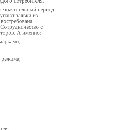
дого потребителя.
 незначительный период
тупают заявки из
 востребована
 Сотрудничество с
кторов. А именно
:
марками;
 режима;
еля.