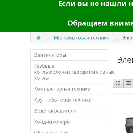
Если вы не нашли н
Обращаем вниман
Мелкобытовая техника
Эле
Вентиляторы
Эле
Газовые
котлы,колонки,твердотопливные
котлы
Компьютерная техника
Крупнобытовая техника
Водонагреватели
Кондиционеры
Обогреватели