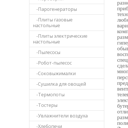
разн
приб
-Парогенераторы
техн
-Плиты газовые
любя
настольные
вари
комп
-Плиты электрические
разм
настольные
гипе
обыв
-Пылесосы
восп
спец
-Робот-пылесос
сдел
мног
-Соковыжималки
перс
пред
-Сушилка для овощей
вент
-Термопоты
теле
элек
-Тостеры
буте
отли
-Увлажнители воздуха
разм
поли
-Хлебопечи