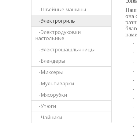
Эле
-Швейные машины
Наша
она 
-Электрогриль
разн
благ
-Электродуховки
нами
настольные
·
-Электрошашлычницы
·
-Блендеры
·
·
-Миксеры
·
-Мультиварки
·
-Мясорубки
·
-Утюги
·
·
-Чайники
·
·