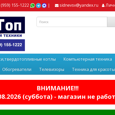
 (959) 155-1222
|
sidnevsv@yandex.ru
Лич
ки,твердотопливные котлы
Компьютерная техника
Обогреватели
Телевизоры
Техника для красоты
ВНИМАНИЕ!!!
08.2026 (суббота) - магазин не рабо