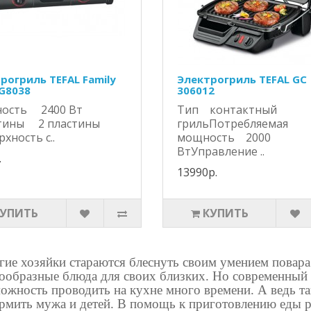
рогриль TEFAL Family
Электрогриль TEFAL GC
TG8038
306012
ость 2400 Вт
Тип контактный
тины 2 пластины
грильПотребляемая
хность с..
мощность 2000
ВтУправление ..
.
13990р.
КУПИТЬ
КУПИТЬ
ие хозяйки стараются блеснуть своим умением повара
ообразные блюда для своих близких. Но современный м
ожность проводить на кухне много времени. А ведь та
рмить мужа и детей. В помощь к приготовлению еды р