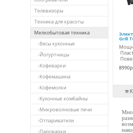
Телевизоры
Техника для красоты
Мелкобытовая техника
Элект
Grill 
-Весы кухонные
Мощн
Плас
-Йогуртницы
Повер
-Кофеварки
8990р
-Кофемашина
-Кофемолки
-Кухонные комбайны
-Микроволновые печи
Мног
разн
-Отпариватели
возм
нако
-Пароварки