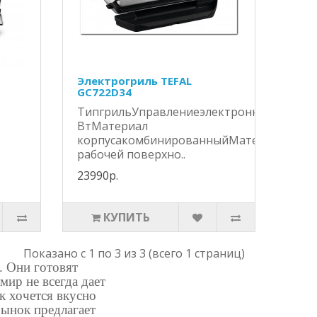
Электрогриль TEFAL
GC722D34
ТипгрильУправлениеэлектронноеМощно
ВтМатериал
корпусакомбинированныйМатериал
рабочей поверхно..
23990р.
КУПИТЬ
Показано с 1 по 3 из 3 (всего 1 страниц)
. Они готовят
ир не всегда дает
к хочется вкусно
ынок предлагает