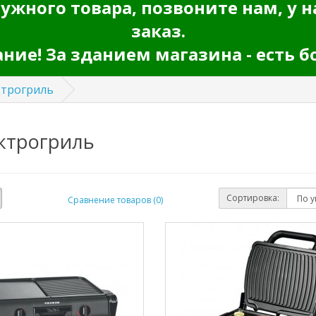
ужного товара, позвоните нам, у н
заказ.
ие! За зданием магазина - есть б
ктрогриль
ктрогриль
Сортировка:
Сравнение товаров (0)