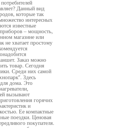
 потребителей
авляет? Данный вид
родов, которые так
 множество интересных
яются известные
 приборов – мощность,
енном магазине или
ак не хватает простому
комендуется
понадобится
ланшет. Заказ можно
чить товар. Сегодня
ики. Среди них самой
”
хнопарк
. Здесь
для дома. Это
нагреватели,
лей вызывают
приготовления горячих
актеристик и
костью. Ее компактные
чные поездки. Ценовая
ередливого покупателя.