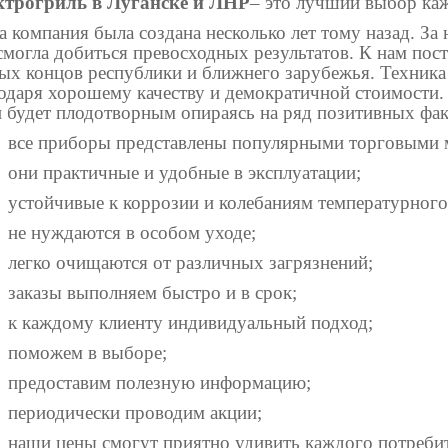
ктрогриль в Луганске и ЛНР
– это лучший выбор каж
 компания была создана несколько лет тому назад. За
смогла добиться превосходных результатов. К нам пос
ых концов республики и ближнего зарубежья. Техника
одаря хорошему качеству и демократичной стоимости.
 будет плодотворным опираясь на ряд позитивных фа
все приборы представлены популярными торговыми 
они практичные и удобные в эксплуатации;
устойчивые к коррозии и колебаниям температурного
не нуждаются в особом уходе;
легко очищаются от различных загрязнений;
заказы выполняем быстро и в срок;
к каждому клиенту индивидуальный подход;
поможем в выборе;
предоставим полезную информацию;
периодически проводим акции;
наши цены смогут приятно удивить каждого потребит