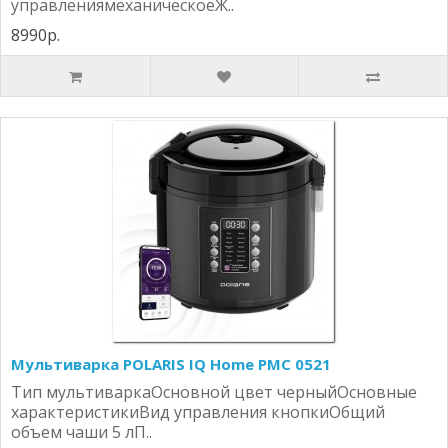
управлениямеханическоеЖ..
8990р.
Мультиварка POLARIS IQ Home PMC 0521
Тип мультиваркаОсновной цвет черныйОсновные
характеристикиВид управления кнопкиОбщий
объем чаши 5 лП..