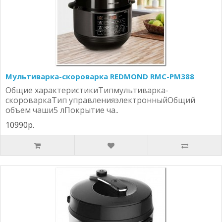
Мультиварка-скороварка REDMOND RMC-PM388
Общие характеристикиТипмультиварка-
скороваркаТип управленияэлектронныйОбщий
объем чаши5 лПокрытие ча..
10990р.