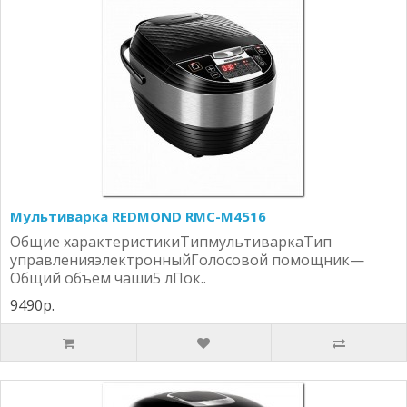
Мультиварка REDMOND RMC-M4516
Общие характеристикиТипмультиваркаТип
управленияэлектронныйГолосовой помощник—
Общий объем чаши5 лПок..
9490р.