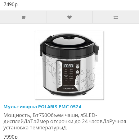
7490р.
Мультиварка POLARIS PMC 0524
Мощность, Вт750Объем чаши, л5LED-
дисплейДаТаймер отсрочки до 24 часовДаРучная
установка температурыД..
7990р.