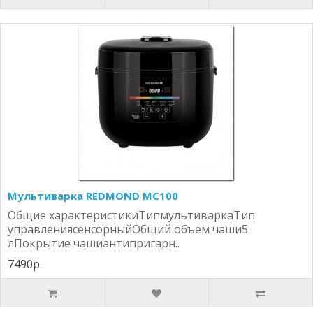
Мультиварка REDMOND MC100
Общие характеристикиТипмультиваркаТип
управлениясенсорныйОбщий объем чаши5
лПокрытие чашиантипригарн..
7490р.