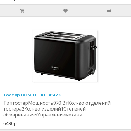
Тостер BOSCH TAT 3P423
ТиптостерМощность970 ВтКол-во отделений
тостера2Кол-во изделий1Степеней
обжаривания5Управлениемехани..
6490р.