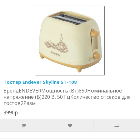
Тостер Endever Skyline ST-108
БрендENDEVERМощность (Вт)850Номинальное
напряжение (В)220 В, 50 ГцКоличество отсеков для
тостов2Разм..
3990р.