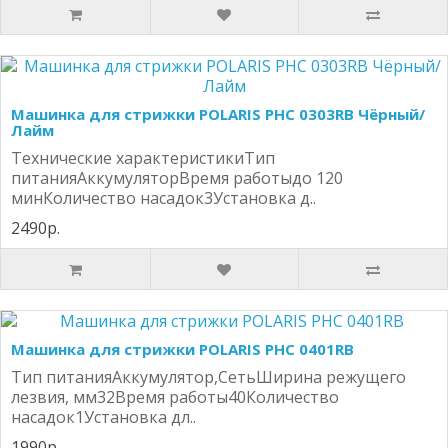
Машинка для стрижки POLARIS PHС 0303RB Чёрный/
Лайм
Технические характеристикиТип
питанияАккумуляторВремя работыдо 120
минКоличество насадок3Установка д..
2490р.
Машинка для стрижки POLARIS PHС 0401RB
Тип питанияАккумулятор,СетьШирина режущего
лезвия, мм32Время работы40Количество
насадок1Установка дл..
1990р.