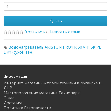
Купить
0 отзывов
/
Написать отзыв
Водонагреватель ARISTON PRO1 R 50 V 1
,
5K PL
DRY (сухой тен)
Информация
Интернет магазин бытовой техники в Луганске и
ЛНР
Местоположение магазина Технопарк
О нас
Доставка
Политика Безопасности