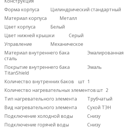
Конструкция
Форма корпуса
Цилиндрический стандартный
Материал корпуса
Металл
Цвет корпуса
Белый
Цвет нижней крышки
Серый
Управление
Механическое
Материал внутреннего бака
Эмалированная
сталь
Покрытие внутреннего бака
Эмаль
TitanShield
Количество внутренних баков
шт
1
Количество нагревательных элементов
шт
2
Тип нагревательного элемента
Трубчатый
Вид нагревательного элемента
Сухой ТЭН
Подключение холодной воды
Снизу
Подключение горячей воды
Снизу