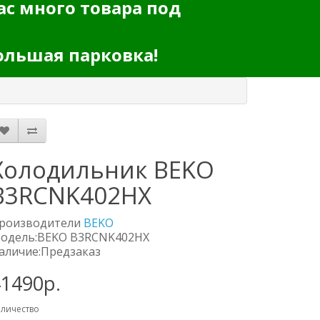
ас много товара под
ольшая парковка!
Холодильник BEKO
B3RCNK402HX
роизводители
BEKO
одель:BEKO B3RCNK402HX
аличие:Предзаказ
41490р.
личество