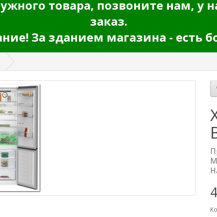
ужного товара, позвоните нам, у н
заказ.
ие! За зданием магазина - есть б
П
М
Н
Ко