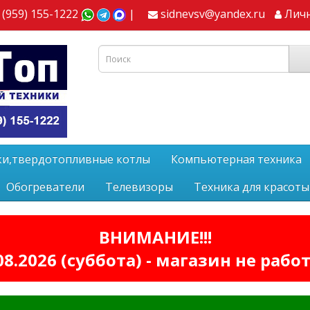
 (959) 155-1222
|
sidnevsv@yandex.ru
Лич
ки,твердотопливные котлы
Компьютерная техника
Обогреватели
Телевизоры
Техника для красоты
ВНИМАНИЕ!!!
08.2026 (суббота) - магазин не рабо