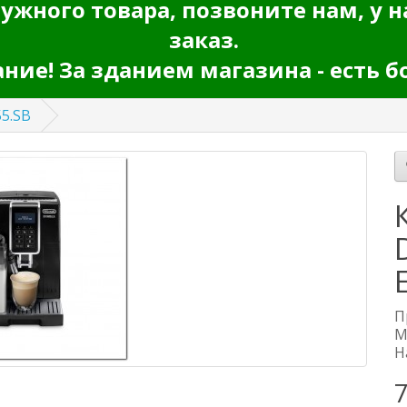
ужного товара, позвоните нам, у н
заказ.
ие! За зданием магазина - есть б
5.SB
П
М
Н