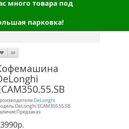
ас много товара под
ольшая парковка!
Кофемашина
DeLonghi
EСAM350.55.SB
роизводители
DeLonghi
одель:DeLonghi EСAM350.55.SB
аличие:Предзаказ
73990р.