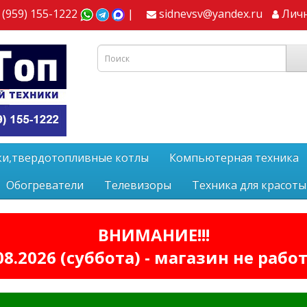
 (959) 155-1222
|
sidnevsv@yandex.ru
Лич
ки,твердотопливные котлы
Компьютерная техника
Обогреватели
Телевизоры
Техника для красоты
ВНИМАНИЕ!!!
08.2026 (суббота) - магазин не рабо