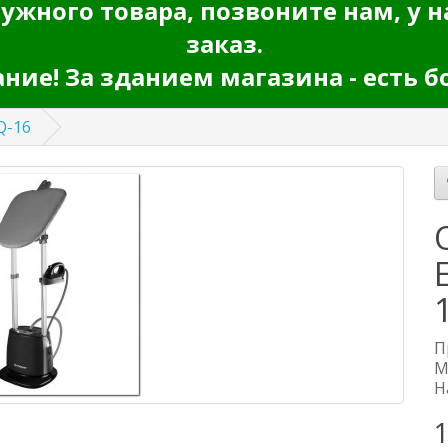
ужного товара, позвоните нам, у н
заказ.
ие! За зданием магазина - есть б
Q-16
П
М
Н