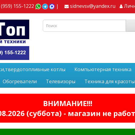
 (959) 155-1222
|
sidnevsv@yandex.ru
Лич
ки,твердотопливные котлы
Компьютерная техника
Обогреватели
Телевизоры
Техника для красоты
ВНИМАНИЕ!!!
08.2026 (суббота) - магазин не рабо