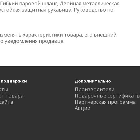
 Гибкий паровой шланг, Двойная металлическая
остойкая защитная рукавица, Руководство по
изменять характеристики товара, его внешний
го уведомления продавца.
 поддержки
Дополнительно
кты
Производители
ат товара
Подарочные сертификат
сайта
Партнерская программа
Акции