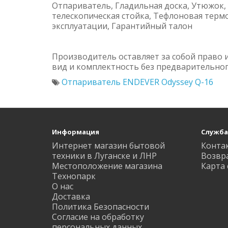
Отпариватель, Гладильная доска, Утюжок,
телескопическая стойка, Тефлоновая терм
эксплуатации, Гарантийный талон
Производитель оставляет за собой право 
вид и комплектность без предварительно
Отпариватель ENDEVER Odyssey Q-16
Информация
Служба
Интернет магазин бытовой
Конта
техники в Луганске и ЛНР
Возвр
Местоположение магазина
Карта 
Технопарк
О нас
Доставка
Политика Безопасности
Согласие на обработку
персональных данных