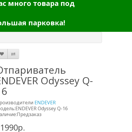
ас много товара под
ольшая парковка!
Отпариватель
ENDEVER Odyssey Q-
16
роизводители
ENDEVER
одель:ENDEVER Odyssey Q-16
аличие:Предзаказ
11990р.