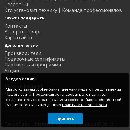
Телефоны
Кто установит технику | Команда профессионалов
Служба поддержки
Контакты
Возврат товара
Карта сайта
Дополнительно
Производители
Подарочные сертификаты
Партнерская программа
Акции
Личный Кабинет
Уведомление
Личный Кабинет
Мы используем cookie-файлы для наилучшего представления
История заказов
нашего сайта. Продолжая использовать этот сайт, вы
Закладки
соглашаетесь с использованием cookie-файлов и обработкой
Рассылка
Ваших персональных данных.
Политика Безопасности
Принять
ТехноПарк | Магазин бытовой техники © 2018