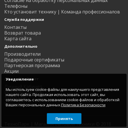
Согласие на обработку персональных данных
Телефоны
Кто установит технику | Команда профессионалов
Служба поддержки
Контакты
Возврат товара
Карта сайта
Дополнительно
Производители
Подарочные сертификаты
Партнерская программа
Акции
Личный Кабинет
Уведомление
Личный Кабинет
Мы используем cookie-файлы для наилучшего представления
История заказов
нашего сайта. Продолжая использовать этот сайт, вы
Закладки
соглашаетесь с использованием cookie-файлов и обработкой
Рассылка
Ваших персональных данных.
Политика Безопасности
Принять
ТехноПарк | Магазин бытовой техники © 2018