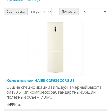
Сравнение товаров (0)
Сортировка:
Показать:
Холодильник HAIER C2F636CCRGU1
Общие спецификацииТипДвухкамерныйВысота,
см190.5Тип компрессораСтандартныйОбщий
полезный объем, л364..
44990р.