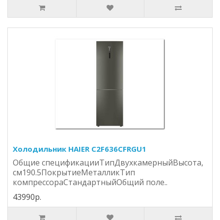
Холодильник HAIER C2F636CFRGU1
Общие спецификацииТипДвухкамерныйВысота,
см190.5ПокрытиеМеталликТип
компрессораСтандартныйОбщий поле..
43990р.