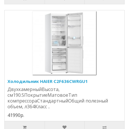
Холодильник HAIER C2F636CWRGU1
ДвухкамерныйВысота,
см190.5ПокрытиеМатовоеТип
компрессораСтандартныйОбщий полезный
объем, л364Класс ..
41990р.