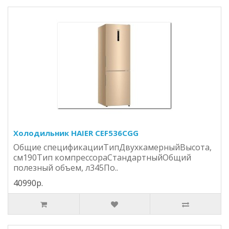
Холодильник HAIER CEF536CGG
Общие спецификацииТипДвухкамерныйВысота,
см190Тип компрессораСтандартныйОбщий
полезный объем, л345По..
40990р.