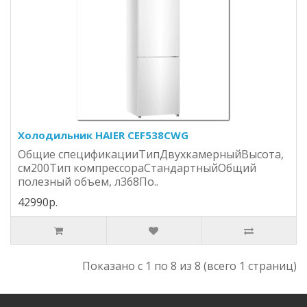
Холодильник HAIER CEF538CWG
Общие спецификацииТипДвухкамерныйВысота,
см200Тип компрессораСтандартныйОбщий
полезный объем, л368По..
42990р.
Показано с 1 по 8 из 8 (всего 1 страниц)