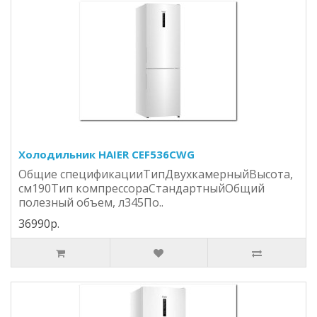
Холодильник HAIER CEF536CWG
Общие спецификацииТипДвухкамерныйВысота,
см190Тип компрессораСтандартныйОбщий
полезный объем, л345По..
36990р.