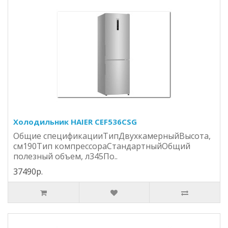
Холодильник HAIER CEF536CSG
Общие спецификацииТипДвухкамерныйВысота,
см190Тип компрессораСтандартныйОбщий
полезный объем, л345По..
37490р.