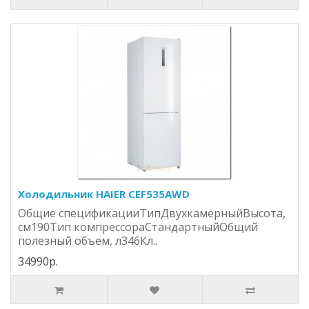
Холодильник HAIER CEF535AWD
Общие спецификацииТипДвухкамерныйВысота,
см190Тип компрессораСтандартныйОбщий
полезный объем, л346Кл..
34990р.