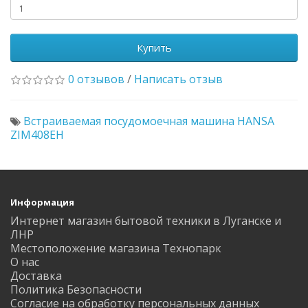
Купить
0 отзывов
/
Написать отзыв
Встраиваемая посудомоечная машина HANSA
ZIM408EH
Информация
Интернет магазин бытовой техники в Луганске и
ЛНР
Местоположение магазина Технопарк
О нас
Доставка
Политика Безопасности
Согласие на обработку персональных данных