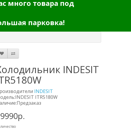
ас много товара под
ольшая парковка!
Холодильник INDESIT
ITR5180W
роизводители
INDESIT
одель:INDESIT ITR5180W
аличие:Предзаказ
29990р.
личество