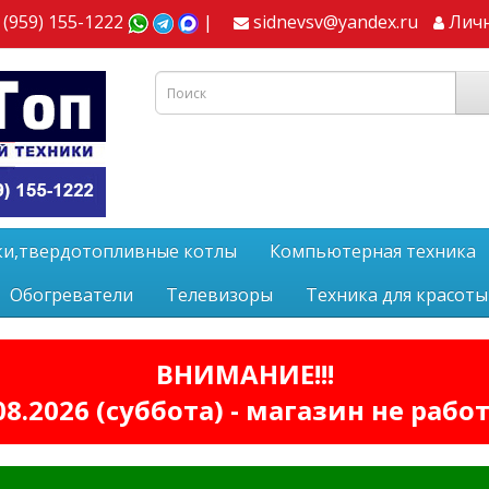
 (959) 155-1222
|
sidnevsv@yandex.ru
Лич
ки,твердотопливные котлы
Компьютерная техника
Обогреватели
Телевизоры
Техника для красоты
ВНИМАНИЕ!!!
08.2026 (суббота) - магазин не рабо