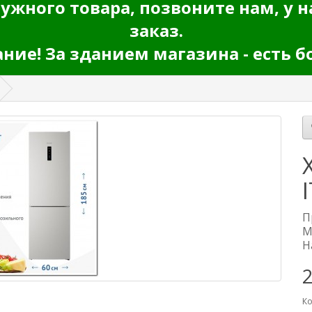
ужного товара, позвоните нам, у н
заказ.
ие! За зданием магазина - есть б
П
М
Н
Ко