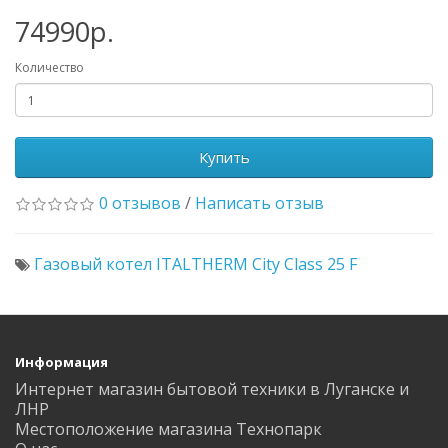
74990р.
Количество
Купить
0 отзывов
/
Написать отзыв
Газовый котел ITALTHERM City Class 25 F
Информация
Интернет магазин бытовой техники в Луганске и
ЛНР
Местоположение магазина Технопарк