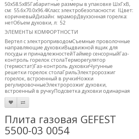
50x58.5x85Габаритные размеры в упаковке ШхГхВ,
см: 55.6x70.0x96.4Класс электробезопасности: IЦвет:
коричневыйДизайн: мраморДвухзонная горелка:
нетОбъем духовки, л: 52
ЭЛЕМЕНТЫ КОМФОРТНОСТИ
Вертел с электроприводомСъемные проволочные
направляющие духовкиВыдвижной ящик для
посуды и принадлежностейТаймер сенсорныйГаз-
контроль горелок столаТерморегулятор
(термостат)Газ-контроль духовкиЧугунные
решетки горелок столаГрильЭлектророзжиг
горелок, встроенный в ручкиНожки
регулировочныеЭлектророзжиг духовки,
встроенный в ручкуПодсветка духовки одинарная
Плита газовая GEFEST
5500-03 0054