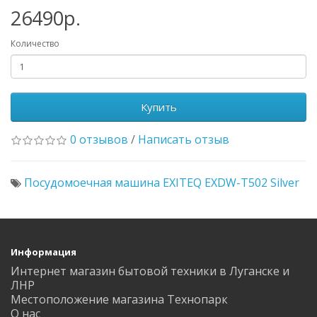
26490р.
Количество
Купить
0 отзывов
/
Написать отзыв
Посудомоечная машина EXITEQ EXDW-T502 Silver
Информация
Интернет магазин бытовой техники в Луганске и
ЛНР
Местоположение магазина Технопарк
О нас