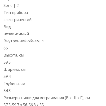
Serie | 2
Тип прибора
электрический
Вид
независимый
Внутренний объем, л
66
Высота, см
59.5
Ширина, см
59.4
Глубина, см
54.8
Размеры ниши для встраивания (В х Ш х Г), см
57.5-59.7 х 56-56.8 х 55