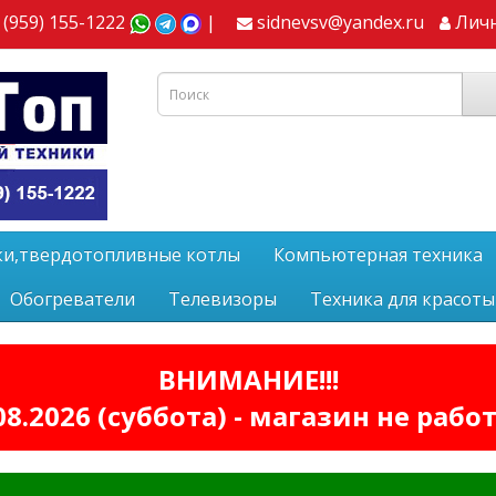
 (959) 155-1222
|
sidnevsv@yandex.ru
Лич
ки,твердотопливные котлы
Компьютерная техника
Обогреватели
Телевизоры
Техника для красоты
ВНИМАНИЕ!!!
08.2026 (суббота) - магазин не рабо