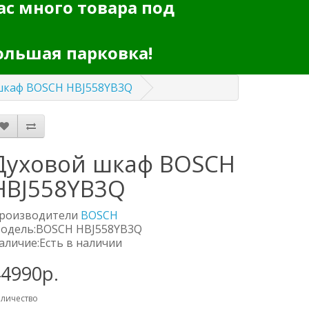
ас много товара под
ольшая парковка!
шкаф BOSCH HBJ558YB3Q
Духовой шкаф BOSCH
HBJ558YB3Q
роизводители
BOSСH
одель:BOSCH HBJ558YB3Q
аличие:Есть в наличии
44990р.
личество