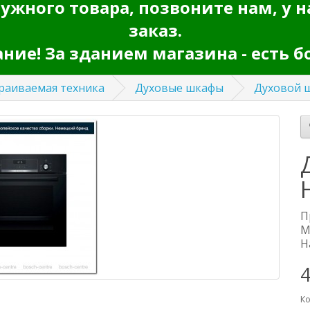
ужного товара, позвоните нам, у н
заказ.
ие! За зданием магазина - есть б
раиваемая техника
Духовые шкафы
Духовой 
П
М
Н
Ко