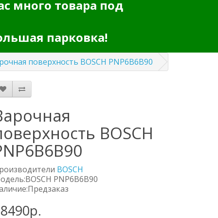
ас много товара под
ольшая парковка!
рочная поверхность BOSCH PNP6B6B90
Варочная
поверхность BOSCH
PNP6B6B90
роизводители
BOSСH
одель:BOSCH PNP6B6B90
аличие:Предзаказ
38490р.