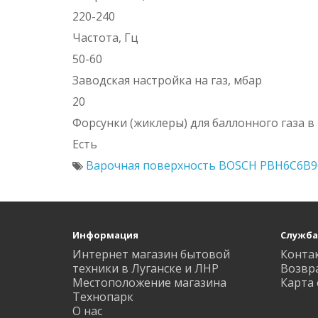
220-240
Частота, Гц
50-60
Заводская настройка на газ, мбар
20
Форсунки (жиклеры) для баллонного газа в
Есть
Варочная поверхность BOSCH PBH6C6B9
Информация
Служба
Интернет магазин бытовой
Конта
техники в Луганске и ЛНР
Возвр
Местоположение магазина
Карта 
Технопарк
О нас