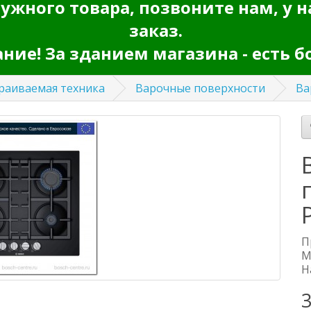
ужного товара, позвоните нам, у н
заказ.
ие! За зданием магазина - есть б
раиваемая техника
Варочные поверхности
Ва
П
М
Н