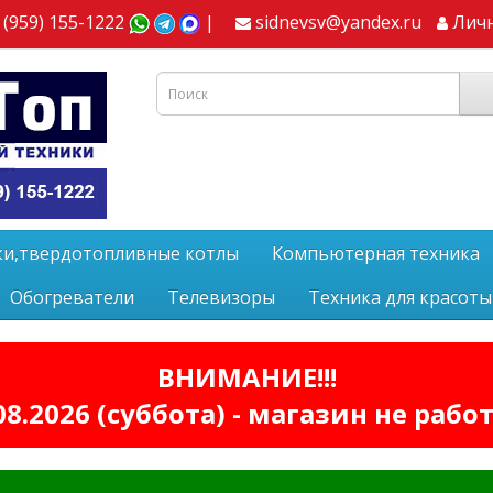
 (959) 155-1222
|
sidnevsv@yandex.ru
Лич
ки,твердотопливные котлы
Компьютерная техника
Обогреватели
Телевизоры
Техника для красоты
ВНИМАНИЕ!!!
08.2026 (суббота) - магазин не рабо