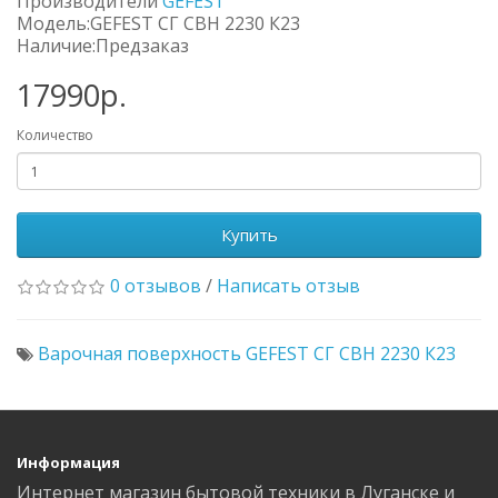
Производители
GEFEST
Модель:GEFEST СГ СВН 2230 К23
Наличие:Предзаказ
17990р.
Количество
Купить
0 отзывов
/
Написать отзыв
Варочная поверхность GEFEST СГ СВН 2230 К23
Информация
Интернет магазин бытовой техники в Луганске и