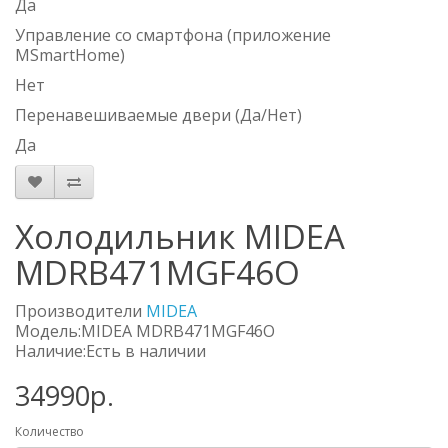
Да
Управление со смартфона (приложение
MSmartHome)
Нет
Перенавешиваемые двери (Да/Нет)
Да
Холодильник MIDEA
MDRB471MGF46O
Производители
MIDEA
Модель:MIDEA MDRB471MGF46O
Наличие:Есть в наличии
34990р.
Количество