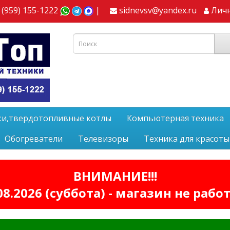
 (959) 155-1222
|
sidnevsv@yandex.ru
Лич
ки,твердотопливные котлы
Компьютерная техника
Обогреватели
Телевизоры
Техника для красоты
ВНИМАНИЕ!!!
08.2026 (суббота) - магазин не рабо