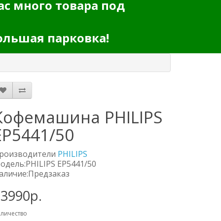
ас много товара под
ольшая парковка!
Кофемашина PHILIPS
EP5441/50
роизводители
PHILIPS
одель:PHILIPS EP5441/50
аличие:Предзаказ
73990р.
личество