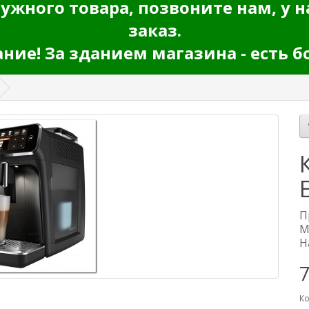
ужного товара, позвоните нам, у н
заказ.
ие! За зданием магазина - есть б
П
М
Н
Ко