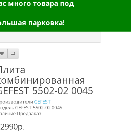
ас много товара под
ольшая парковка!
Плита
комбинированная
GEFEST 5502-02 0045
роизводители
GEFEST
одель:GEFEST 5502-02 0045
аличие:Предзаказ
32990р.