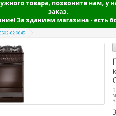
ужного товара, позвоните нам, у н
заказ.
ие! За зданием магазина - есть б
502-02 0045
П
М
Н