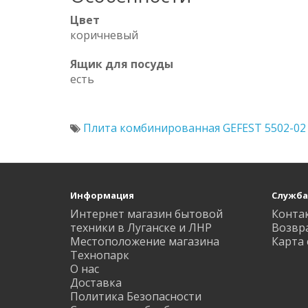
Цвет
коричневый
Ящик для посуды
есть
Плита комбинированная GEFEST 5502-02
Информация
Служба
Интернет магазин бытовой
Конта
техники в Луганске и ЛНР
Возвр
Местоположение магазина
Карта 
Технопарк
О нас
Доставка
Политика Безопасности