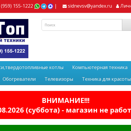
 (959) 155-1222
|
sidnevsv@yandex.ru
Лич
ки,твердотопливные котлы
Компьютерная техника
Обогреватели
Телевизоры
Техника для красоты
ВНИМАНИЕ!!!
08.2026 (суббота) - магазин не рабо