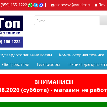
 (959) 155-1222
|
sidnevsv@yandex.ru
Лич
ки,твердотопливные котлы
Компьютерная техника
Обогреватели
Телевизоры
Техника для красоты
ВНИМАНИЕ!!!
08.2026 (суббота) - магазин не рабо