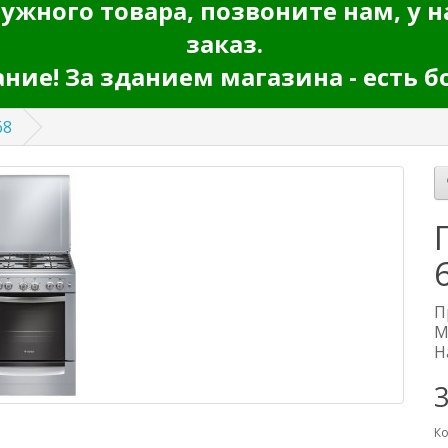
ужного товара, позвоните нам, у н
заказ.
ие! За зданием магазина - есть б
68
П
М
Н
Ко