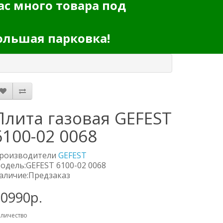
ас много товара под
ольшая парковка!
Плита газовая GEFEST
6100-02 0068
роизводители
GEFEST
одель:GEFEST 6100-02 0068
аличие:Предзаказ
30990р.
личество