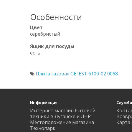
Особенности
Цвет
серебристый
Ящик для посуды
есть
Плита газовая GEFEST 6100-02 0068
Информация
Служба
Интернет магазин бытовой
Конта
техники в Луганске и ЛНР
Возвр
Местоположение магазина
Карта 
Технопарк