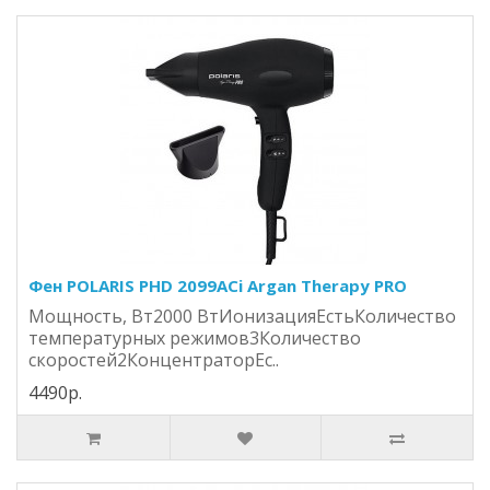
Фен POLARIS PHD 2099ACi Argan Therapy PRO
Мощность, Вт2000 ВтИонизацияЕстьКоличество
температурных режимов3Количество
скоростей2КонцентраторЕс..
4490р.