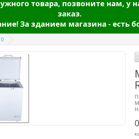
ужного товара, позвоните нам, у н
заказ.
ие! За зданием магазина - есть б
10
П
М
Н
0
Ко