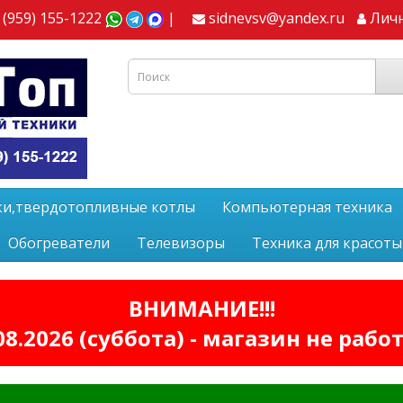
 (959) 155-1222
|
sidnevsv@yandex.ru
Лич
ки,твердотопливные котлы
Компьютерная техника
Обогреватели
Телевизоры
Техника для красоты
ВНИМАНИЕ!!!
08.2026 (суббота) - магазин не рабо