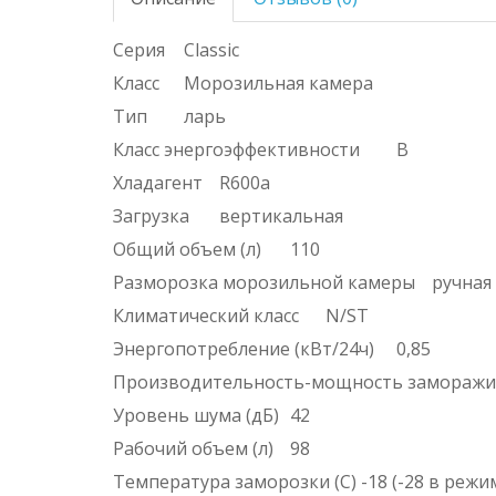
Серия
Classic
Класс
Морозильная камера
Тип
ларь
Класс энергоэффективности
B
Хладагент
R600a
Загрузка
вертикальная
Общий объем (л)
110
Разморозка морозильной камеры
ручная
Климатический класс
N/ST
Энергопотребление (кВт/24ч)
0,85
Производительность-мощность заморажив
Уровень шума (дБ)
42
Рабочий объем (л)
98
Температура заморозки (С)
-18 (-28 в реж