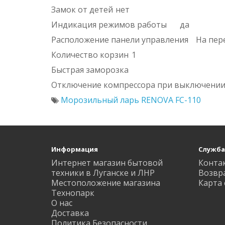
Замок от детей
нет
Индикация режимов работы
да
Расположение панели управления
На пер
Количество корзин
1
Быстрая заморозка
Отключение компрессора при выключении
Морозильный ларь RENOVA FC-110
Информация
Служба
Интернет магазин бытовой
Конта
техники в Луганске и ЛНР
Возвр
Местоположение магазина
Карта 
Технопарк
О нас
Доставка
Политика Безопасности