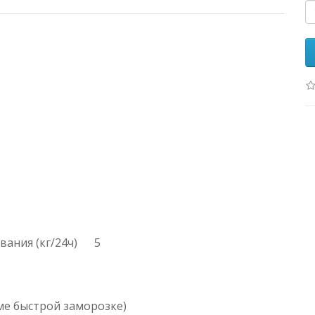
ания (кг/24ч)
5
име быстрой заморозке)