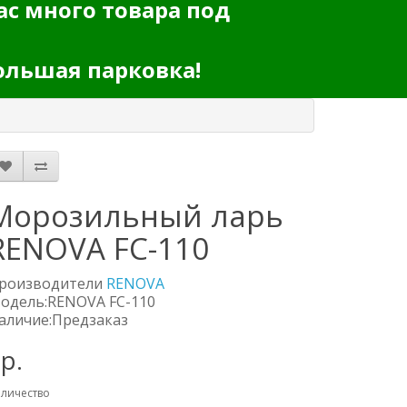
ас много товара под
ольшая парковка!
Морозильный ларь
RENOVA FC-110
роизводители
RENOVA
одель:RENOVA FC-110
аличие:Предзаказ
р.
личество