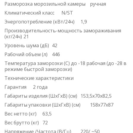
Разморозка морозильной камеры
ручная
Климатический класс
N/ST
Энергопотребление (кВт/24ч)
1,9
Производительность-мощность замораживания
(кг/24ч)
21
Уровень шума (дБ)
42
Рабочий объем (л)
446
Температура заморозки (С)
до -18 рабочая (до -28 в
режиме быстрой заморозки)
Технические характеристики
Гарантия
2 года
Габариты изделия (ШхГхВ) (см)
153,5х70х82,5
Габариты упаковки (ШхГхВ) (см)
158х77х87
Вес нетто (кг)
63,5
Вес брутто (кг)
72
Напряжение /Частота (В/Гц)
220/ ~50