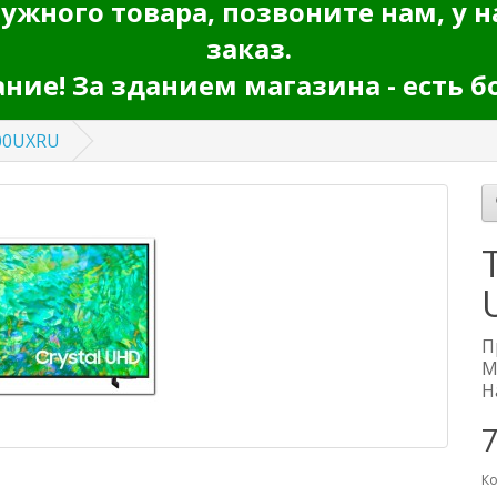
ужного товара, позвоните нам, у н
заказ.
ие! За зданием магазина - есть б
00UXRU
П
М
Н
Ко