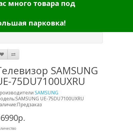
ас много товара под
ольшая парковка!
Телевизор SAMSUNG
UE-75DU7100UXRU
роизводители
SAMSUNG
одель:SAMSUNG UE-75DU7100UXRU
аличие:Предзаказ
76990р.
личество