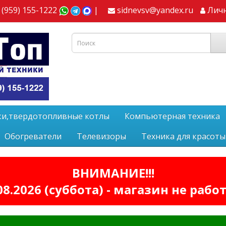
 (959) 155-1222
|
sidnevsv@yandex.ru
Лич
ки,твердотопливные котлы
Компьютерная техника
Обогреватели
Телевизоры
Техника для красоты
ВНИМАНИЕ!!!
08.2026 (суббота) - магазин не рабо