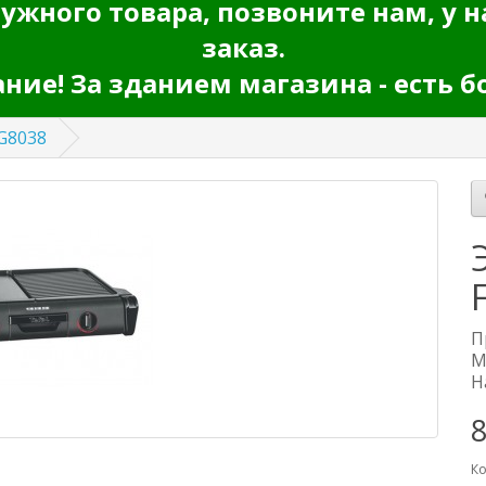
ужного товара, позвоните нам, у н
заказ.
ие! За зданием магазина - есть б
TG8038
П
М
Н
8
Ко