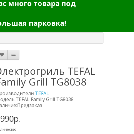
ас много товара под
ольшая парковка!
Электрогриль TEFAL
Family Grill TG8038
роизводители
TEFAL
одель:TEFAL Family Grill TG8038
аличие:Предзаказ
990р.
личество