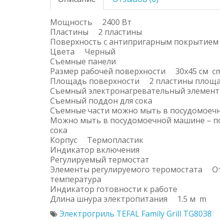
Мощность 2400 Вт
Пластины 2 пластины
Поверхность с антипригарным покрыт
Цвета Черный
Съемные панели
Размер рабочей поверхности 30x45 см c
Площадь поверхности 2 пластины площа
Съемный электронагревательный эле
Съемный поддон для сока
Съемные части можно мыть в посудом
Можно мыть в посудомоечной машине – п
сока
Корпус Термопластик
Индикатор включения
Регулируемый термостат
Элементы регулируемого теромостата От
температура
Индикатор готовности к работе
Длина шнура электропитания 1.5 м m
Электрогриль TEFAL Family Grill TG8038