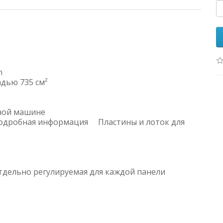
ием
m
дью 735 см²
мент
оечной машине
одробная информация Пластины и лоток для
дельно регулируемая для каждой панели