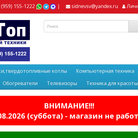
 (959) 155-1222
|
sidnevsv@yandex.ru
Лич
ки,твердотопливные котлы
Компьютерная техника
Обогреватели
Телевизоры
Техника для красоты
ВНИМАНИЕ!!!
08.2026 (суббота) - магазин не рабо