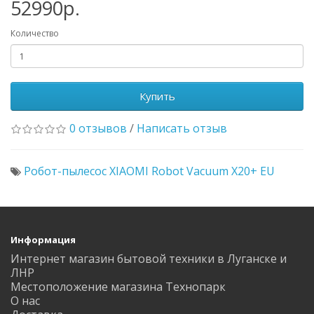
52990р.
Количество
Купить
0 отзывов
/
Написать отзыв
Робот-пылесос XIAOMI Robot Vacuum X20+ EU
Информация
Интернет магазин бытовой техники в Луганске и
ЛНР
Местоположение магазина Технопарк
О нас