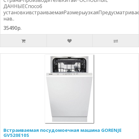
Страна-производительКитай*ОСНОВНЫЕ
ДАННЫЕСпособ
установкивстраиваемаяРазмерыузкаяПредусматрива
нав..
35490р.
Встраиваемая посудомоечная машина GORENJE
GV520E10S