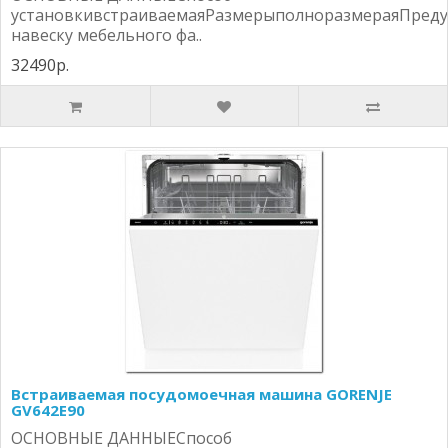
установкивстраиваемаяРазмерыполноразмераяПреду
навеску мебельного фа..
32490р.
Встраиваемая посудомоечная машина GORENJE
GV642E90
ОСНОВНЫЕ ДАННЫЕСпособ