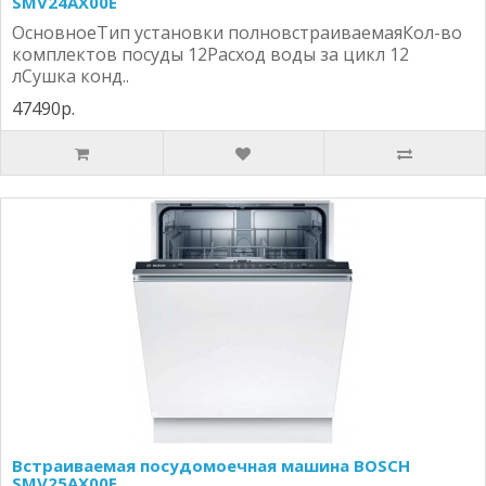
SMV24AX00E
ОсновноеТип установки полновстраиваемаяКол-во
комплектов посуды 12Расход воды за цикл 12
лСушка конд..
47490р.
Встраиваемая посудомоечная машина BOSCH
SMV25AX00E