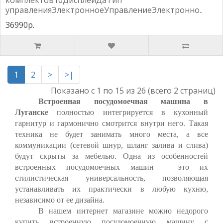
комплектов10ДисплейДаТип
управленияЭлектронноеУправлениеЭлектронно..
36990р.
1
2
>
>|
Показано с 1 по 15 из 26 (всего 2 страниц)
Встроенная посудомоечная машина в
Луганске
полностью интегрируется в кухонный
гарнитур и гармонично смотрится внутри него. Такая
техника не будет занимать много места, а все
коммуникации (сетевой шнур, шланг залива и слива)
будут скрыты за мебелью. Одна из особенностей
встроенных посудомоечных машин – это их
стилистическая универсальность, позволяющая
устанавливать их практически в любую кухню,
независимо от ее дизайна.
В нашем интернет магазине можно недорого
купить встроенную посудомоечную машину с