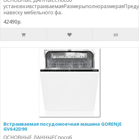
ОСНОВНЫЕ ДАННЫЕСпособ
установкивстраиваемаяРазмерыполноразмераяПреду
навеску мебельного фа..
42490р.
Встраиваемая посудомоечная машина GORENJE
GV642D90
ОСНОВНЫЕ ДАННЫЕСпособ