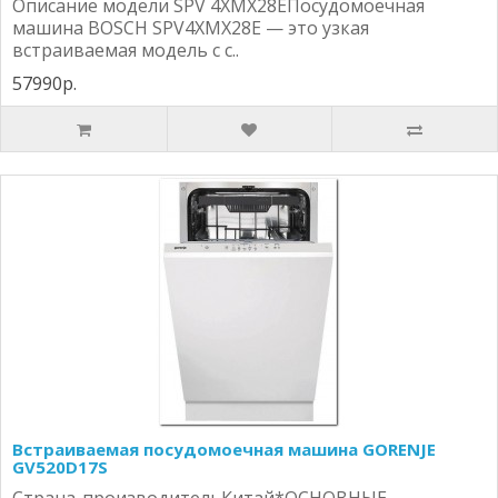
Описание модели SPV 4XMX28EПосудомоечная
машина BOSCH SPV4XMX28E — это узкая
встраиваемая модель с с..
57990р.
Встраиваемая посудомоечная машина GORENJE
GV520D17S