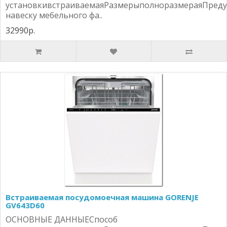
установкивстраиваемаяРазмерыполноразмераяПреду
навеску мебельного фа..
32990р.
Встраиваемая посудомоечная машина GORENJE
GV643D60
ОСНОВНЫЕ ДАННЫЕСпособ