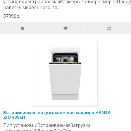
установкивстраиваемаяРазмерыполноразмераяПреду
навеску мебельного фа..
37990р.
Встраиваемая посудомоечная машина HANSA
ZIM408EH
Тип установкиВстраиваемаяЗагрузка