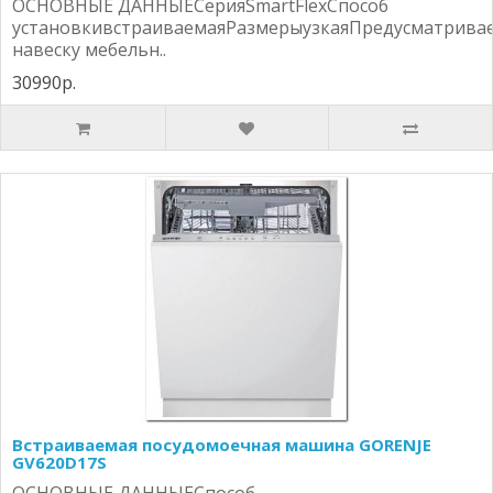
ОСНОВНЫЕ ДАННЫЕСерияSmartFlexСпособ
установкивстраиваемаяРазмерыузкаяПредусматрива
навеску мебельн..
30990р.
Встраиваемая посудомоечная машина GORENJE
GV620D17S