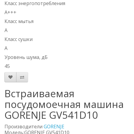
Класс энергопотребления
A+++
Класс мытья
A
Класс сушки
A
Уровень шума, дБ
45
Встраиваемая
посудомоечная машина
GORENJE GV541D10
Производители
GORENJE
Модель:GORENJE GV541D10